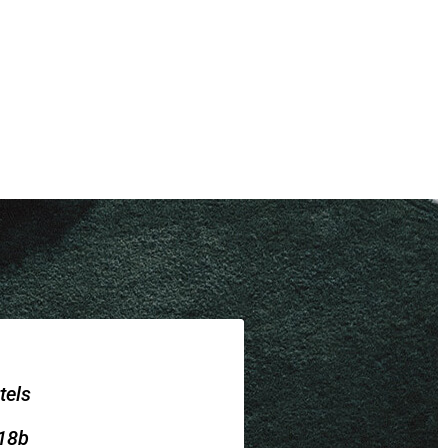
tels
18b