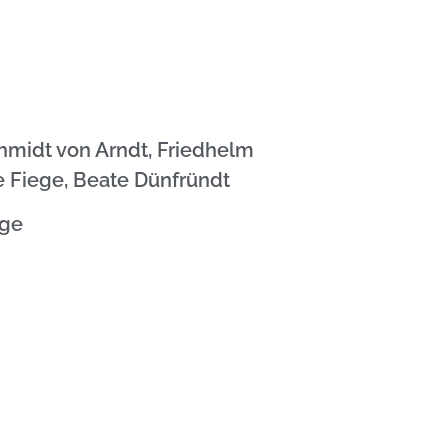
chmidt von Arndt, Friedhelm
e Fiege, Beate Dünfründt
ege