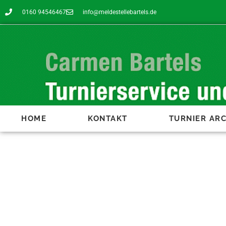
0160 94546467
info@meldestellebartels.de
HOME
KONTAKT
TURNIER ARC