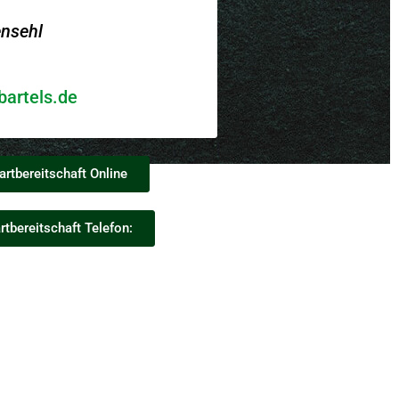
nsehl
bartels.de
artbereitschaft Online
rtbereitschaft Telefon: