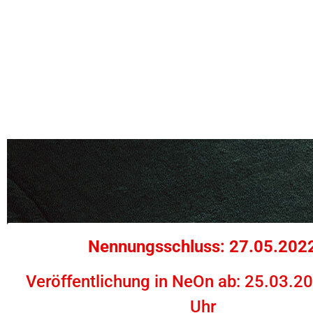
Nennungsschluss: 27.05.202
Veröffentlichung in NeOn ab: 25.03.2
Uhr