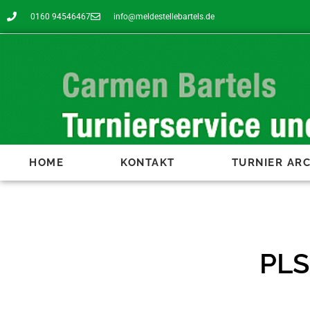
0160 94546467
info@meldestellebartels.de
HOME
KONTAKT
TURNIER ARC
PLS