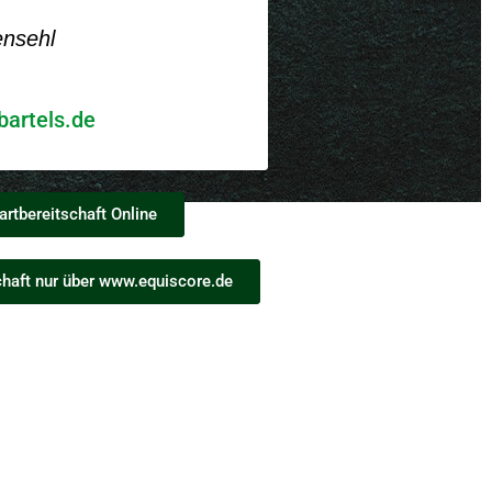
nsehl
bartels.de
artbereitschaft Online
chaft nur über www.equiscore.de