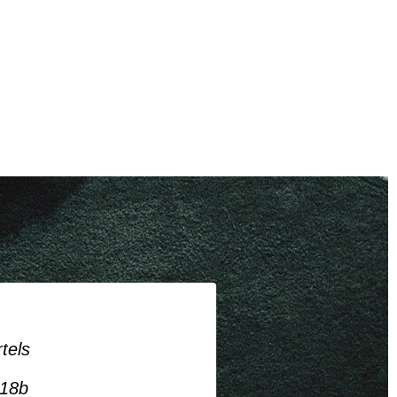
tels
 18b